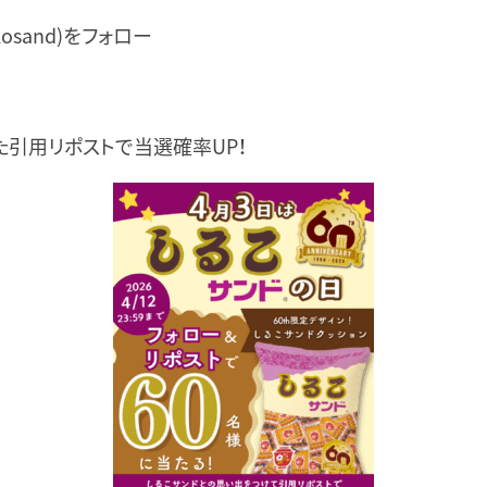
kosand)をフォロー
た引用リポストで当選確率UP！