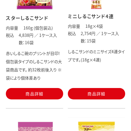
ミニしるこサンド4連
スターしるこサンド
内容量
18
g×4袋
内容量
160
g (個包装込)
税込
2,754円 ／
1ケース入
税込
4,838円 ／
1ケース入
数：15袋
数：16袋
しるこサンドのミニサイズ4連タイ
赤いしるこ碗のプリントが目印!
プです。(18g×4連)
個包装タイプのしるこサンドの大
袋商品です。 約32枚前後入り ※
袋により個体差あり
商品詳細
商品詳細