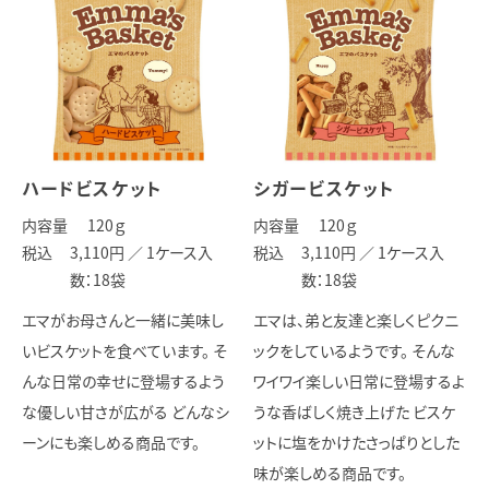
ハードビスケット
シガービスケット
内容量
120
ｇ
内容量
120
ｇ
税込
3,110円 ／
1ケース入
税込
3,110円 ／
1ケース入
数：18袋
数：18袋
エマがお母さんと一緒に美味し
エマは、弟と友達と楽しくピクニ
いビスケットを食べています。 そ
ックをしているようです。 そんな
んな日常の幸せに登場するよう
ワイワイ楽しい日常に登場するよ
な優しい甘さが広がる どんなシ
うな香ばしく焼き上げた ビスケ
ーンにも楽しめる商品です。
ットに塩をかけたさっぱりとした
味が楽しめる商品です。