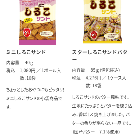
ミニしるこサンド
スターしるこサンドバタ
ー
内容量
40
ｇ
内容量
85
ｇ（個包装込）
税込
1,080円 ／
1ボール入
税込
4,276円 ／
1ケース入
数：10袋
数：18袋
ちょっとしたおやつにもピッタリ！
しるこサンドのバター風味です。
ミニしるこサンドの小袋商品で
生地にたっぷりとバターを練り込
す。
み、香ばしく焼き上げました。 バ
ターの香りが堪らない一品です。
（国産バター 7.1％使用）