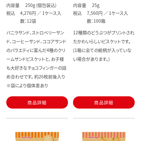
内容量
250
g（個包装込）
内容量
25
g
税込
4,276円 ／
1ケース入
税込
7,560円 ／
1ケース入
数：12袋
数：100箱
バニラサンド、ストロベリーサン
12種類のどうぶつがプリントされ
ド、コーヒーサンド、ココアサンド
たかわいらしいビスケットです。
のバラエティに富んだ4種のクリ
(1箱に全ての絵柄が入っていな
ームサンドビスケットと、お子様
い場合があります。)
も大好きなチョコフィンガーの詰
め合わせです。 約26枚前後入り
※袋により個体差あり
商品詳細
商品詳細