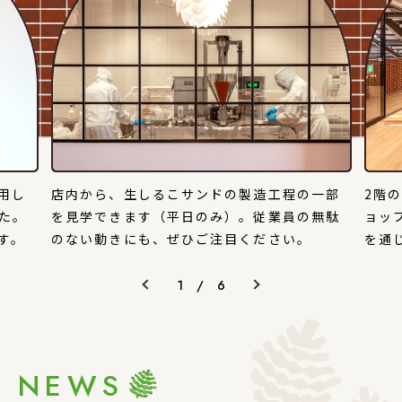
用し
店内から、生しるこサンドの製造工程の一部
2階
た。
を
見学できます（平日のみ）。
従業員の無駄
ョッ
す。
のない動きにも、ぜひご注目ください。
を
通
1
/
6
NEWS